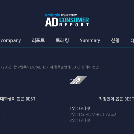
 company
리포트
트래킹
Summary
신청
Q
20%), 광고만족도(30%), 13가지 항목별평가(50%)에 의해 선정
G마켓
대학생이 뽑은 BEST
직장인이 뽑은 BES
1위 : G마켓
할 때
2위 : LG HOM-BOT AI 로니
3위 : G마켓