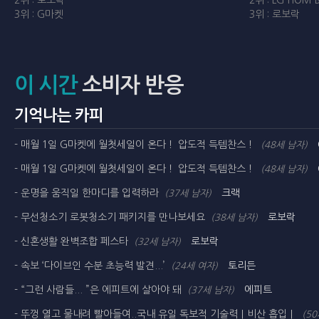
2위 : 로보락
2위 : LG HOM-
3위 : G마켓
3위 : 로보락
이 시간
소비자 반응
기억나는 카피
- 매월 1일 G마켓에 월첫세일이 온다！ 압도적 득템찬스！
(48세 남자)
- 매월 1일 G마켓에 월첫세일이 온다！ 압도적 득템찬스！
(48세 남자)
- 운명을 움직일 한마디를 입력하라
크랙
(37세 남자)
- 무선청소기 로봇청소기 패키지를 만나보세요
로보락
(38세 남자)
- 신혼생활 완벽조합 페스타
로보락
(32세 남자)
- 속보 ‘다이브인 수분 초능력 발견...’
토리든
(24세 여자)
- “그런 사람들... ”은 에피트에 살아야 돼
에피트
(37세 남자)
- 뚜껑 열고 물내려 빨아들여..국내 유일 독보적 기술력｜비산 흡입｜
(50