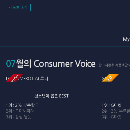
리포트 소개
My
07
월의 Consumer Voice
광고시청후 제품호감도(
LG HOM-BOT AI 로니
G마켓
청소년이 뽑은 BEST
1위 : 2% 부족할 때
1위 : G마켓
2위 : 도미노피자
2위 : 2% 부족
3위 : 삼성 월렛
3위 : G마켓