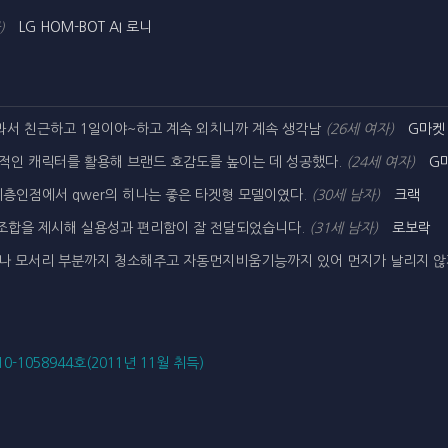
LG HOM-BOT AI 로니
)
봐서 친근하고 1일이야~하고 계속 외치니까 계속 생각남
(26세 여자)
G마켓
중적인 캐릭터를 활용해 브랜드 호감도를 높이는 데 성공했다.
(24세 여자)
G
층인점에서 qwer의 히나는 좋은 타겟형 모델이였다.
(30세 남자)
크랙
조합을 제시해 실용성과 편리함이 잘 전달되었습니다.
(31세 남자)
로보락
이나 모서리 부분까지 청소해주고 자동먼지비움기능까지 있어 먼지가 날리지 않
0-1058944호(2011년 11월 취득)