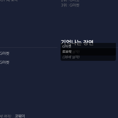
BOT AI 로니
2위 : G마켓
3위 : G마켓
기억나는 장면
G마켓
(48세 남자)
로보락
G마켓
(38세 남자)
G마켓
코웨이
세 여자)