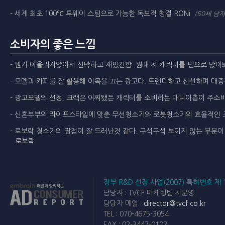
- 세계 최초 100℃ 투웨이 스팀으로 가능한 독보적 청결 RONi
(50세 남자
소비자의 좋은 느낌
- 뭔가 어울리지않아서 신박하고 재밌긴함. 원래 저 캐릭터를 밈으로 많이
- 모델과 카피를 잘 활용해 이목을 끄는 광고다. 트렌디하고 신선하며 대
- 광고모델의 선정. 크랙은 어찌됐든 캐릭터를 소비하는 매니아층이 주소비
- 신혼부부의 라이프스타일에 맞춘 무선청소기와 로봇청소기의 효율적인 
- 로보락 청소기의 장점이 잘 드러난것 같다. 구석구석 보이지 않는 부분
로보락
정부 R&D 선정 사업(2007) 특허번호 제 1
담당자 : TVCF 마케팅팀 지문영
담당자 메일 :
director@tvcf.co.kr
TEL : 070-4675-3054
FAX : 02-3447-0102