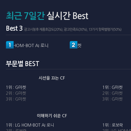
최근 7일간
실시간 Best
Best 3
광고시청후 제품호감도(20%), 광고만족도(30%), 13가지 항목별평가(50%)
LG HOM-BOT AI 로니
G마켓
부문별 BEST
시선을 끄는 CF
1위 : G마켓
1위 : G마켓
2위 : G마켓
2위 : G마켓
3위 : G마켓
3위 : G마켓
이해하기 쉬운 CF
1위 : LG HOM-BOT AI 로니
1위 : 로보락