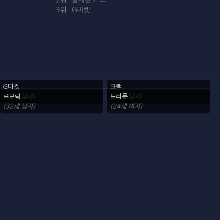
2위 : 콜대원 키즈
3위 : G마켓
G마켓
크랙
(48세 남자)
로보락
(37세 남자)
토리든
(32세 남자)
(24세 여자)