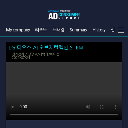
My company
리포트
트래킹
Summary
History
신청
Q
LG 디오스 AI 오브제컬렉션 STEM
전기전자 / 냉장고/세탁기/에어컨
2025-07-24